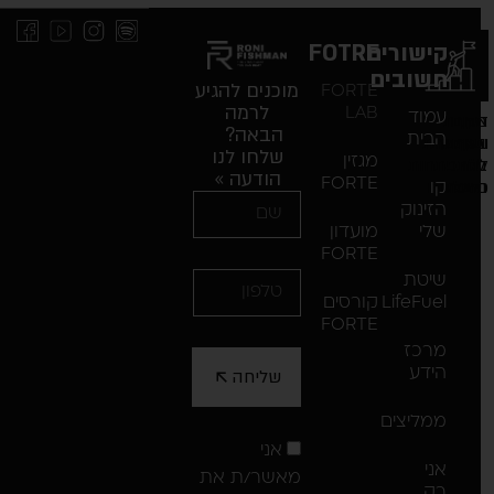
שורים
FOTRE
ובים
מוכנים להגיע
FORTE
לרמה
LAB
וד
הבאה?
ית
ת
שלחו לנו
מגזין
ות
הודעה »
FORTE
ינוק
י
מועדון
FORTE
טת
LifeFu
קורסים
FORTE
כז
שליחה
דע
ליצים
אני
י
מאשר/ת את