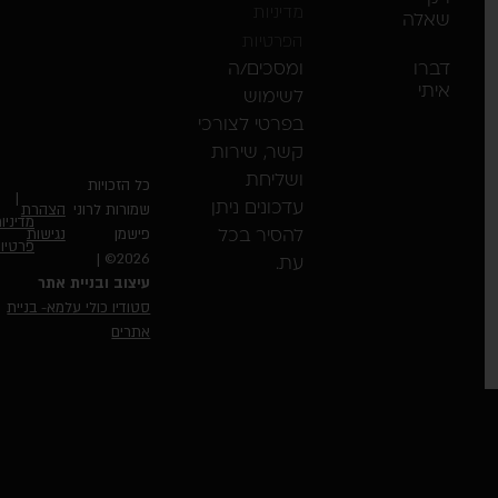
מדיניות
לה
הפרטיות
ומסכים/ה
רו
תי
לשימוש
בפרטי לצורכי
קשר, שירות
ושליחת
כל הזכויות
|
עדכונים ניתן
שמורות לרוני
הצהרת
מדיניות
פישמן
נגישות
להסיר בכל
פרטיות
2026© |
עת.
עיצוב ובניית אתר
סטודיו כולי עלמא​- בניית
אתרים