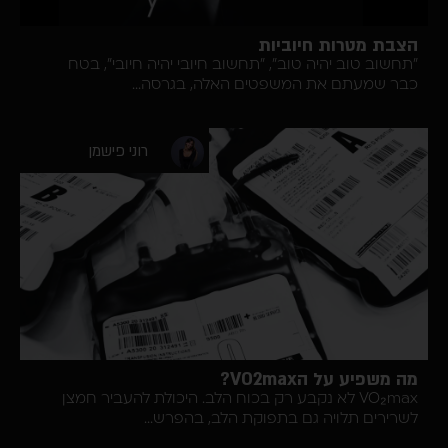
ת מטרות חיוביות
וב טוב יהיה טוב", "תחשוב חיובי יהיה חיובי", בטח
שמעתם את המשפטים האלה, בגרסה...
רוני פישמן
פיע על הVO2max?
VO₂max לא נקבע רק בכוח הלב. היכולת להעביר חמצן
רים תלויה גם בתפוקת הלב, בהפרש...